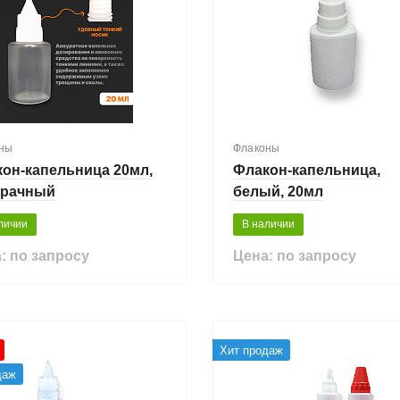
ны
Флаконы
он-капельница 20мл,
Флакон-капельница,
зрачный
белый, 20мл
личии
В наличии
: по запросу
Цена: по запросу
Хит продаж
даж