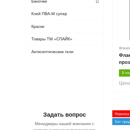
Баночки
Клей ПВА-М супер
Краски
Товары ТМ «СПАЙК»
Флако
Антисептические гели
Флак
про
В на
Цена
Задать вопрос
Новинка
Хит про
Менеджеры нашей компании с