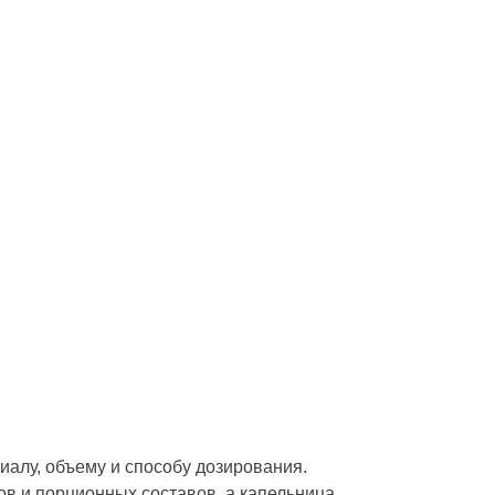
алу, объему и способу дозирования.
в и порционных составов, а капельница