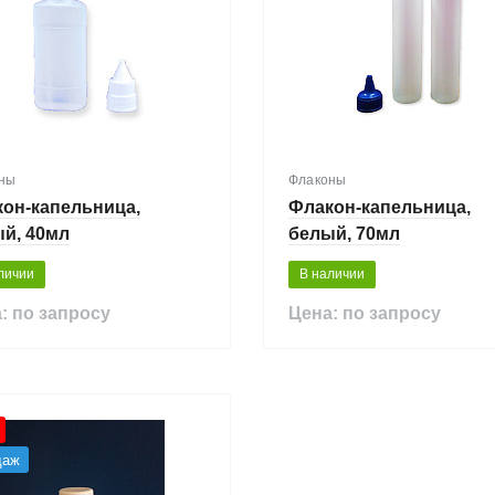
ны
Флаконы
он-капельница,
Флакон-капельница,
й, 40мл
белый, 70мл
личии
В наличии
: по запросу
Цена: по запросу
даж