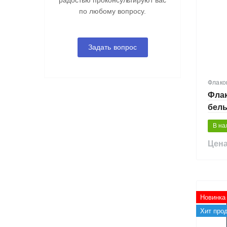
радостью проконсультируют вас
по любому вопросу.
Задать вопрос
Флако
Флак
белы
В на
Цена
Новинка
Хит про