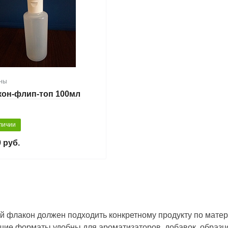
ны
он-флип-топ 100мл
личии
 руб.
 флакон должен подходить конкретному продукту по матери
ие форматы удобны для ароматизаторов, добавок, образцо