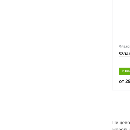
Флако
Флак
В на
29
Пищевой
Небольш