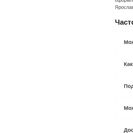
оформле
Ярослав
Част
Мо
Ка
Под
Мо
Дос