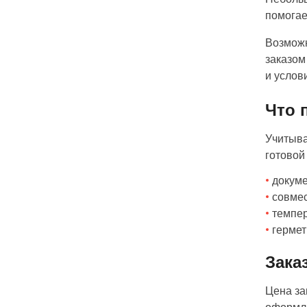
помогае
Возможн
заказом
и услов
Что 
Учитыва
готовой
докуме
совмес
темпер
гермет
Зака
Цена за