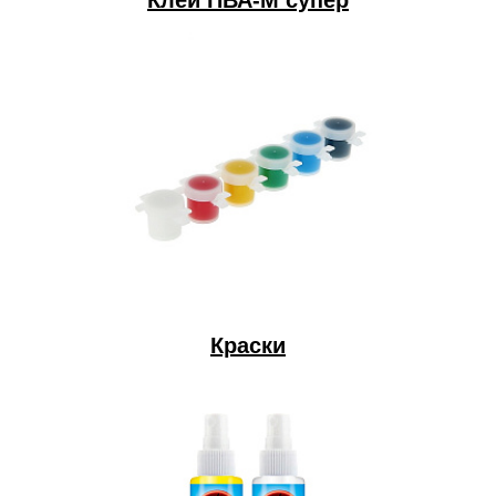
Клей ПВА-М супер
Краски