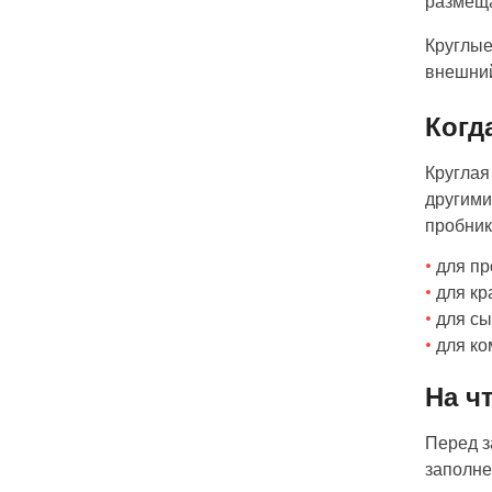
размеща
Круглые
внешний
Когд
Круглая
другими
пробни
для п
для кр
для сы
для ко
На ч
Перед з
заполне