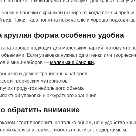
ть на полке. Такой формат используют для красок, сыпучих
 банки и баночки с крышкой выбирают, когда важны привыч
 вид. Такая тара понятна покупателю и хорошо подходит дл
а круглая форма особенно удобна
 тара хорошо подходит для маленьких партий, потому что не
 объемами. Если упаковка нужна под оттенки или творческ
ков и мини-наборов —
маленькие баночки
.
робников и демонстрационных наборов
асок и творческих материалов
пучих продуктов небольшого объема
мпактной упаковки и аккуратного хранения
то обратить внимание
аказом стоит проверить не только объем, но и удобство кры
нной баночки и совместимость пластика с содержимым.