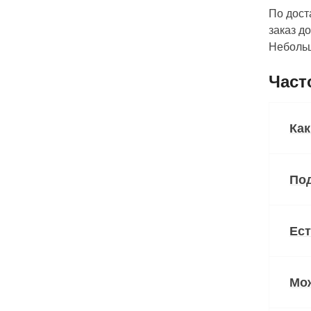
По дост
заказ д
Небольш
Част
Как
Под
Ест
Мож