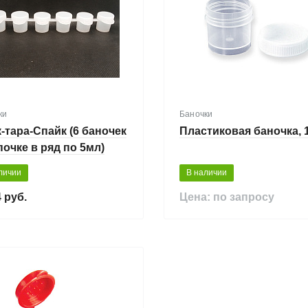
ки
Баночки
-тара-Спайк (6 баночек
Пластиковая баночка, 
почке в ряд по 5мл)
личии
В наличии
 руб.
Цена: по запросу