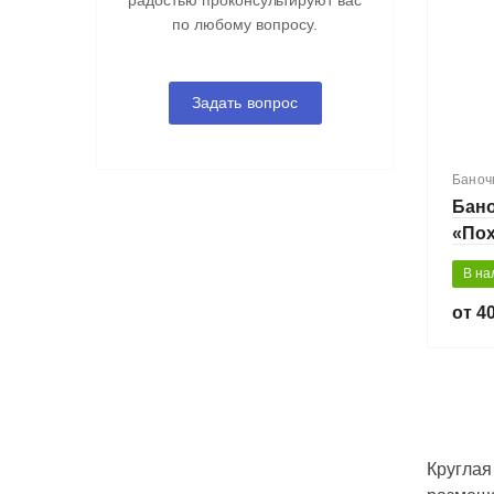
радостью проконсультируют вас
по любому вопросу.
Задать вопрос
Баноч
Бано
«По
мл
В на
40
Круглая